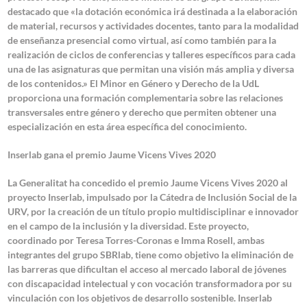
destacado que «la dotación económica irá destinada a la elaboración
de material, recursos y actividades docentes, tanto para la modalidad
de enseñanza presencial como virtual, así como también para la
realización de ciclos de conferencias y talleres específicos para cada
una de las asignaturas que permitan una visión más amplia y diversa
de los contenidos.» El Minor en Género y Derecho de la UdL
proporciona una formación complementaria sobre las relaciones
transversales entre género y derecho que permiten obtener una
especialización en esta área específica del conocimiento.
Inserlab
gana el premio Jaume Vicens Vives 2020
La Generalitat ha concedido el
premio Jaume Vicens Vives 2020 al
proyecto Inserlab,
impulsado por la Cátedra de Inclusión Social de la
URV, por la creación de un título propio multidisciplinar e innovador
en el campo de la inclusión y la diversidad. Este proyecto,
coordinado por
Teresa Torres-Coronas e Imma Rosell
, ambas
integrantes del grupo SBRlab, tiene como objetivo la
eliminación de
las barreras que dificultan el acceso al mercado laboral de jóvenes
con discapacidad intelectual
y con vocación transformadora por su
vinculación con los objetivos de desarrollo sostenible. Inserlab